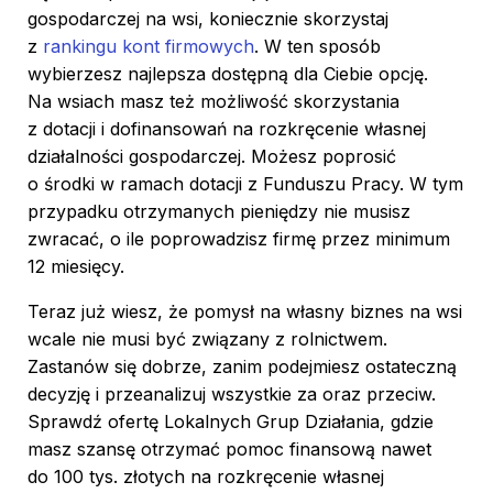
gospodarczej na wsi, koniecznie skorzystaj
z
rankingu kont firmowych
. W ten sposób
wybierzesz najlepsza dostępną dla Ciebie opcję.
Na wsiach masz też możliwość skorzystania
z dotacji i dofinansowań na rozkręcenie własnej
działalności gospodarczej. Możesz poprosić
Dostosujemy się do Ciebie
o środki w ramach dotacji z Funduszu Pracy. W tym
przypadku otrzymanych pieniędzy nie musisz
Używamy ciasteczek, dzięki którym nasza strona jest dla
zwracać, o ile poprowadzisz firmę przez minimum
Ciebie bardziej przyjazna i działa niezawodnie.
12 miesięcy.
Pozwalają one również dopasować treści i reklamy do
Twoich zainteresowań.
Teraz już wiesz, że pomysł na własny biznes na wsi
wcale nie musi być związany z rolnictwem.
Jeśli się nie zgodzisz, reklamy nadal będą się
Zastanów się dobrze, zanim podejmiesz ostateczną
wyświetlać, ale nie będą dopasowane do Ciebie
decyzję i przeanalizuj wszystkie za oraz przeciw.
Sprawdź ofertę Lokalnych Grup Działania, gdzie
Ustawienia ciasteczek
masz szansę otrzymać pomoc finansową nawet
Poniżej możesz sprawdzić, jakie dane zbieramy w
do 100 tys. złotych na rozkręcenie własnej
ciasteczkach i po co je zbieramy.