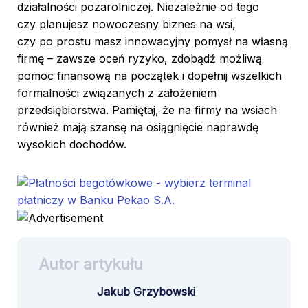
działalności pozarolniczej. Niezależnie od tego
Nie na wszystkie musisz się zgodzić.
czy planujesz nowoczesny biznes na wsi,
Oświadczenie o prywatności
czy po prostu masz innowacyjny pomysł na własną
firmę – zawsze oceń ryzyko, zdobądź możliwą
pomoc finansową na początek i dopełnij wszelkich
Rozumiem
formalności związanych z założeniem
przedsiębiorstwa. Pamiętaj, że na firmy na wsiach
również mają szansę na osiągnięcie naprawdę
wysokich dochodów.
Autor artykułu
Jakub Grzybowski