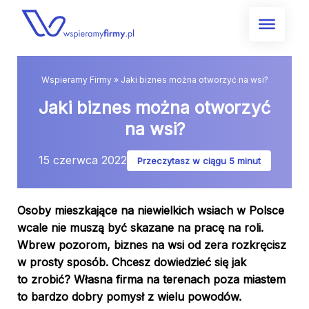
Skip
to
content
Wspieramy Firmy
»
Jaki biznes można otworzyć na wsi?
Jaki biznes można otworzyć
na wsi?
15 czerwca 2022
Przeczytasz w ciągu 5 minut
Osoby mieszkające na niewielkich wsiach w Polsce
wcale nie muszą być skazane na pracę na roli.
Wbrew pozorom, biznes na wsi od zera rozkręcisz
w prosty sposób. Chcesz dowiedzieć się jak
to zrobić? Własna firma na terenach poza miastem
to bardzo dobry pomysł z wielu powodów.