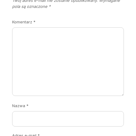
Twój adres e-mail nie zostanie opublikowany.
Wymagane
pola są oznaczone
*
Komentarz
*
Nazwa
*
Adres e-mail
*