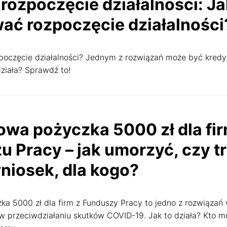
 rozpoczęcie działalności: J
ać rozpoczęcie działalności
poczęcie działalności? Jednym z rozwiązań może być kredy
działa? Sprawdź to!
a
emy się do Ciebie
wa pożyczka 5000 zł dla fi
u Pracy – jak umorzyć, czy t
ęki którym nasza strona jest dla Ciebie bardziej przyjazna i działa 
niosek, dla kogo?
treści i reklamy do Twoich zainteresowań.
 reklamy nadal będą się wyświetlać, ale nie będą dopasowane do Ciebi
a 5000 zł dla firm z Funduszy Pracy to jedno z rozwiąza
asteczek
 przeciwdziałaniu skutków COVID-19. Jak to działa? Kto m