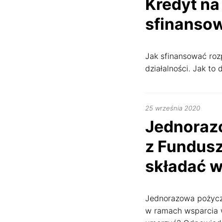
Kredyt na
2022
sfinansow
Jak sfinansować roz
działalności. Jak to 
14
25 września 2020
styczni
Dostosuj
Jednorazo
2022
z Fundusz
Używamy ciasteczek, dzi
składać w
one również dopasować 
Jeśli się nie zgodzisz,
Jednorazowa pożyczk
Ustawienia ci
w ramach wsparcia w