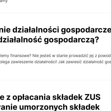
damy
ć, jakie dane zbieramy w ciasteczkach i po co je zbieramy.
 się zgodzić.
watności
a
ie działalności gospodarcze
Rozumiem
działalność gospodarczą?
lemy finansowe? Nie jesteś w stanie prowadzić jej z powo
lega zawieszenie działalności! Jak zawiesić działalność g
a
e z opłacania składek ZUS
wanie umorzonych składek