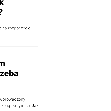
ak
?
t na rozpoczęcie
rm
rzeba
niezawodnie. Pozwalają
e
ń wprowadzony
oże ją otrzymać? Jak