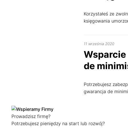
Korzystałeś ze zwol
księgowania umorzo
22
11 września 2020
kwietni
Wsparcie 
2022
de minimis
Potrzebujesz zabezp
gwarancja de minimi
Prowadzisz firmę?
Potrzebujesz pieniędzy na start lub rozwój?