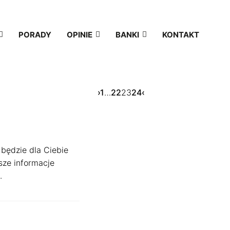
PORADY
OPINIE
BANKI
KONTAKT
Page
Page
›
1
…
22
23
24
‹
 będzie dla Ciebie
sze informacje
.