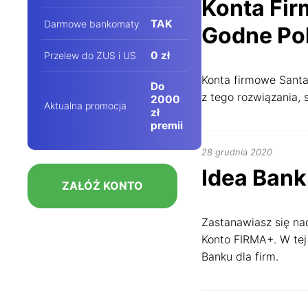
Konta Fir
2024
TAK
Darmowe bankomaty
Godne Po
0 zł
Przelew do ZUS i US
Konta firmowe Santa
Do
z tego rozwiązania,
2000
Aktualna promocja
zł
premii
8
28 grudnia 2020
marca
Idea Bank
2022
ZAŁÓŻ KONTO
Zastanawiasz się na
Konto FIRMA+. W tej 
Banku dla firm.