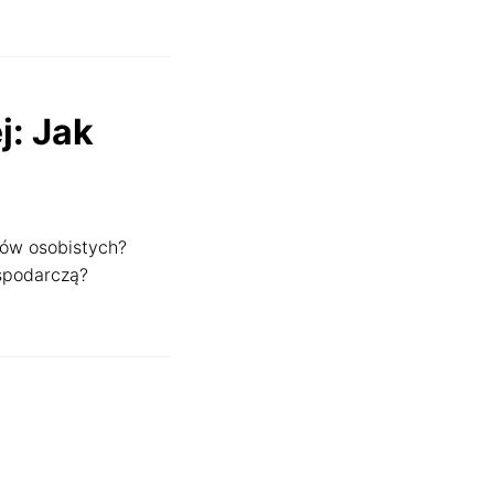
j: Jak
dów osobistych?
ospodarczą?