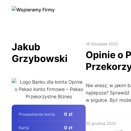
Skip
to
content
Jakub
6
16 listopada 2022
sierpni
Opinie o 
Grzybowski
2024
Przekorzy
Nie wiesz, w jakim b
najlepsza? Sprawdź 
w pigułce. Być może
0 zł
Prowadzenie konta
10
30 grudnia 2020
0 zł
Karta
kwietnia