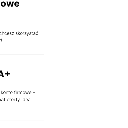
mowe
 chcesz skorzystać
!
MA+
 konto firmowe –
mat oferty Idea