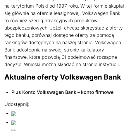
na terytorium Polski od 1997 roku. W tej formie skupiał
Dostosujemy się do Ciebie
się głównie na ofercie leasignowej. Volkswagen Bank
to również szereg atrakcyjnych produktów
Używamy ciasteczek, dzięki którym nasza strona jest dla
ubezpieczeniowych. Jeżeli chcesz skorzystać z oferty
Ciebie bardziej przyjazna i działa niezawodnie. Pozwalają
tego banku, porównaj dostępne oferty za pomocą
one również dopasować treści i reklamy do Twoich
rankingów dostępnych na naszej stronie. Volkswagen
zainteresowań.
Bank udostępnia na swojej stronie kalkulatory
Jeśli się nie zgodzisz, reklamy nadal będą się wyświetlać,
finansowe, które pozwolą Ci podejmować rozsądne
ale nie będą dopasowane do Ciebie
decyzje. Wnioski można składać na stronie instytucji.
Ustawienia ciasteczek
Aktualne oferty Volkswagen Bank
Poniżej możesz sprawdzić, jakie dane zbieramy w
ciasteczkach i po co je zbieramy.
Plus Konto Volkswagen Bank – konto firmowe
Nie na wszystkie musisz się zgodzić.
Udostępnij:
Oświadczenie o prywatności
Rozumiem