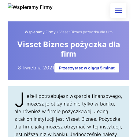
Skip
to
content
Wspieramy Firmy
»
Visset Biznes pożyczka dla firm
Visset Biznes pożyczka dla
firm
8 kwietnia 2021
Przeczytasz w ciągu 5 minut
J
eżeli potrzebujesz wsparcia finansowego,
możesz je otrzymać nie tylko w banku,
ale również w firmie pożyczkowej. Jedną
z takich instytucji jest Visset Biznes. Pożyczka
dla firm, jaką możesz otrzymać w tej instytucji,
jest niższa niż w banku. Jednocześnie należy