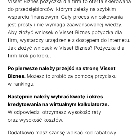
Visset Biznes pożyczka dla firm to oferta skierowana
do przedsiębiorców, którym zależy na szybkim
wsparciu finansowym. Cały proces wnioskowania
jest prosty i nie wymaga zaawansowanej wiedzy.
Aby złożyć wniosek o Visset Biznes pożyczka dla
firm, wystarczy urządzenie z dostępem do internetu.
Dostosujemy się do Ciebie
Jak złożyć wniosek w Visset Biznes? Pożyczka dla
firm krok po kroku.
Używamy ciasteczek, dzięki którym nasza strona jest dla
Ciebie bardziej przyjazna i działa niezawodnie. Pozwalają
Po pierwsze należy przejść na stronę Visset
one również dopasować treści i reklamy do Twoich
Biznes.
Możesz to zrobić za pomocą przycisku
zainteresowań.
w rankingu.
Jeśli się nie zgodzisz, reklamy nadal będą się wyświetlać,
Następnie należy wybrać kwotę i okres
ale nie będą dopasowane do Ciebie
kredytowania na wirtualnym kalkulatorze.
W odpowiedzi otrzymasz wysokość raty
Ustawienia ciasteczek
oraz wysokość kosztów.
Poniżej możesz sprawdzić, jakie dane zbieramy w
ciasteczkach i po co je zbieramy.
Dodatkowo masz szansę wpisać kod rabatowy.
Nie na wszystkie musisz się zgodzić.