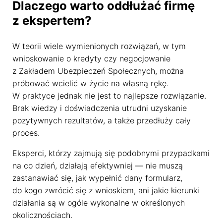
Dlaczego warto oddłużać firmę
Dostosujemy się do Ciebie
z ekspertem?
W teorii wiele wymienionych rozwiązań, w tym
Używamy ciasteczek, dzięki którym nasza strona jest dla
Ciebie bardziej przyjazna i działa niezawodnie. Pozwalają
wnioskowanie o kredyty czy negocjowanie
one również dopasować treści i reklamy do Twoich
z Zakładem Ubezpieczeń Społecznych, można
zainteresowań.
próbować wcielić w życie na własną rękę.
W praktyce jednak nie jest to najlepsze rozwiązanie.
Jeśli się nie zgodzisz, reklamy nadal będą się wyświetlać,
ale nie będą dopasowane do Ciebie
Brak wiedzy i doświadczenia utrudni uzyskanie
pozytywnych rezultatów, a także przedłuży cały
Ustawienia ciasteczek
proces.
Poniżej możesz sprawdzić, jakie dane zbieramy w
Eksperci, którzy zajmują się podobnymi przypadkami
ciasteczkach i po co je zbieramy.
na co dzień, działają efektywniej — nie muszą
Nie na wszystkie musisz się zgodzić.
zastanawiać się, jak wypełnić dany formularz,
Oświadczenie o prywatności
do kogo zwrócić się z wnioskiem, ani jakie kierunki
działania są w ogóle wykonalne w określonych
okolicznościach.
Rozumiem