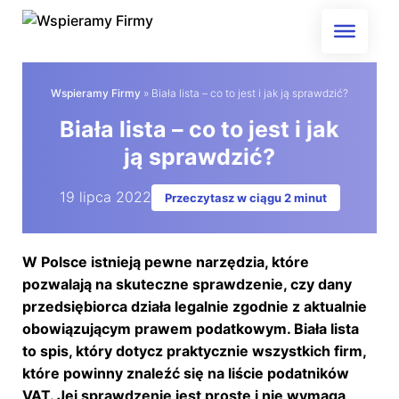
Skip
to
content
Wspieramy Firmy
»
Biała lista – co to jest i jak ją sprawdzić?
Biała lista – co to jest i jak
ją sprawdzić?
19 lipca 2022
Przeczytasz w ciągu 2 minut
W Polsce istnieją pewne narzędzia, które
pozwalają na skuteczne sprawdzenie, czy dany
przedsiębiorca działa legalnie zgodnie z aktualnie
obowiązującym prawem podatkowym. Biała lista
to spis, który dotycz praktycznie wszystkich firm,
które powinny znaleźć się na liście podatników
VAT. Jej sprawdzenie jest proste i nie wymaga