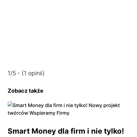
Dostosujemy się do Ciebie
Używamy ciasteczek, dzięki którym nasza strona jest dla
Ciebie bardziej przyjazna i działa niezawodnie. Pozwalają
one również dopasować treści i reklamy do Twoich
zainteresowań.
Jeśli się nie zgodzisz, reklamy nadal będą się wyświetlać,
ale nie będą dopasowane do Ciebie
1/5 - (1 opinii)
Ustawienia ciasteczek
Zobacz także
Poniżej możesz sprawdzić, jakie dane zbieramy w
ciasteczkach i po co je zbieramy.
Nie na wszystkie musisz się zgodzić.
Oświadczenie o prywatności
Smart Money dla firm i nie tylko!