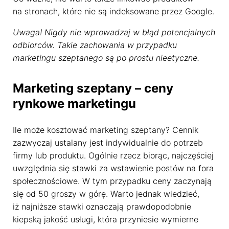
na stronach, które nie są indeksowane przez Google.
Uwaga! Nigdy nie wprowadzaj w błąd potencjalnych
odbiorców. Takie zachowania w przypadku
marketingu szeptanego są po prostu nieetyczne.
Marketing szeptany – ceny
Dostosujemy się do Ciebie
rynkowe marketingu
Używamy ciasteczek, dzięki którym nasza strona jest dla
Ile może kosztować marketing szeptany? Cennik
Ciebie bardziej przyjazna i działa niezawodnie. Pozwalają
zazwyczaj ustalany jest indywidualnie do potrzeb
one również dopasować treści i reklamy do Twoich
firmy lub produktu. Ogólnie rzecz biorąc, najczęściej
zainteresowań.
uwzględnia się stawki za wstawienie postów na fora
Jeśli się nie zgodzisz, reklamy nadal będą się wyświetlać,
społecznościowe. W tym przypadku ceny zaczynają
ale nie będą dopasowane do Ciebie
się od 50 groszy w górę. Warto jednak wiedzieć,
iż najniższe stawki oznaczają prawdopodobnie
Ustawienia ciasteczek
kiepską jakość usługi, która przyniesie wymierne