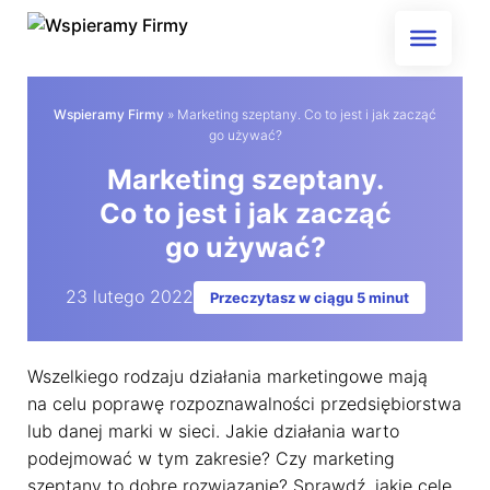
Skip
to
content
Wspieramy Firmy
»
Marketing szeptany. Co to jest i jak zacząć
go używać?
Marketing szeptany.
Co to jest i jak zacząć
go używać?
23 lutego 2022
Przeczytasz w ciągu 5 minut
Wszelkiego rodzaju działania marketingowe mają
na celu poprawę rozpoznawalności przedsiębiorstwa
lub danej marki w sieci. Jakie działania warto
podejmować w tym zakresie? Czy marketing
szeptany to dobre rozwiązanie? Sprawdź, jakie cele