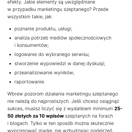
efekty. Jakie elementy są uwzględniane
Poniżej możesz sprawdzić, jakie dane zbieramy w
ciasteczkach i po co je zbieramy.
w przypadku marketingu szeptanego? Przede
Nie na wszystkie musisz się zgodzić.
wszystkim takie, jak:
Oświadczenie o prywatności
poznanie produktu, usługi;
analiza potrzeb mediów społecznościowych
Rozumiem
i konsumentów;
logowanie do wybranego serwisu;
stworzenie wypowiedzi w danej dyskusji;
przeanalizowanie wyników;
raportowanie.
Wbrew pozorom działania marketingu szeptanego
nie należą do najprostszych. Jeśli chcesz osiągnąć
sukces, musisz liczyć się z wydatkiem minimum
25-
50 złotych za 10 wpisów
szeptanych na forach
i blogach. Tylko w ten sposób można skutecznie
wypromować markę, nie wzbudzając podejrzeń