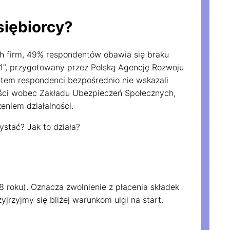
siębiorcy?
h firm, 49% respondentów obawia się braku
21”, przygotowany przez Polską Agencję Rozwoju
atem respondenci bezpośrednio nie wskazali
łości wobec Zakładu Ubezpieczeń Społecznych,
eniem działalności.
zystać? Jak to działa?
niezawodnie. Pozwalają
 roku). Oznacza zwolnienie z płacenia składek
yjrzyjmy się bliżej warunkom ulgi na start.
e