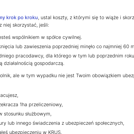
asteczek
ć, jakie dane zbieramy w ciasteczkach i po co je zbieramy.
rmy krok po kroku
, ustal koszty, z którymi się to wiąże i sk
 się zgodzić.
niej skorzystać, jeśli:
watności
steś wspólnikiem w spółce cywilnej.
nięcia lub zawieszenia poprzedniej minęło co najmniej 60 m
Rozumiem
edniego pracodawcy, dla którego w tym lub poprzednim rok
ą działalnością gospodarczą.
rolnik, ale w tym wypadku nie jest Twoim obowiązkiem ubezp
acujesz,
ekracza 1ha przeliczeniowy,
 w stosunku służbowym,
ury lub innego świadczenia z ubezpieczeń społecznych,
ałeś ubezpieczeniu w KRUS,