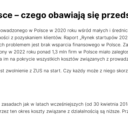
sce – czego obawiają się przed
prowadzonego w Polsce w 2020 roku wśród małych i średnic
dności z pozyskaniem klientów. Raport „Rynek startupów 20
ych problemem jest brak wsparcia finansowego w Polsce. Z
strony w 2022 roku ponad 1,3 mln firm w Polsce miało zaleg
ła im na pokrycie wszystkich kosztów związanych z prowadz
est zwolnienie z ZUS na start. Czy każdy może z niego skor
emy się do Ciebie
ęki którym nasza strona jest dla Ciebie bardziej przyjazna i działa 
 zasadach jak w latach wcześniejszych (od 30 kwietnia 2018
treści i reklamy do Twoich zainteresowań.
ez ten okres koszty związane z działalnością są niższe. Prz
 reklamy nadal będą się wyświetlać, ale nie będą dopasowane do Ciebi