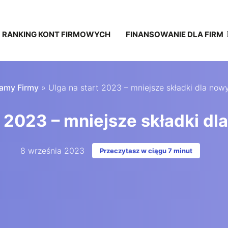
RANKING KONT FIRMOWYCH
FINANSOWANIE DLA FIRM
amy Firmy
»
Ulga na start 2023 – mniejsze składki dla now
t 2023 – mniejsze składki dl
8 września 2023
Przeczytasz w ciągu 7 minut