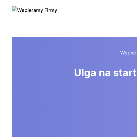
Skip
to
content
Wspier
Ulga na star