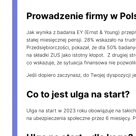
Prowadzenie firmy w Pol
Jak wynika z badania EY (Ernst & Young) prze
stałej miesięcznej pensji. 28% wskazało na tru
Przedsiębiorczości, pokazał, że dla 50% badan
na składki ZUS jako istotny kłopot. Z drugiej 
co wskazuje, że sytuacja finansowa nie pozwoli
Jeśli dopiero zaczynasz, do Twojej dyspozycji j
Dostosuj
Co to jest ulga na start?
Używamy ciasteczek, dzi
Ulga na start w 2023 roku obowiązuje na takich
one również dopasować 
na ubezpieczenia społeczne przez 6 miesięcy. Prz
Jeśli się nie zgodzisz,