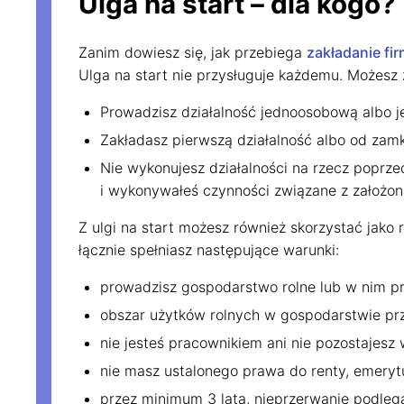
Ulga na start – dla kogo?
Ustawienia ci
Poniżej możesz sprawdzi
Zanim dowiesz się, jak przebiega
zakładanie fi
Nie na wszystkie musisz
Ulga na start nie przysługuje każdemu. Możesz z 
Oświadczenie o pry
Prowadzisz działalność jednoosobową albo je
Zakładasz pierwszą działalność albo od zamk
Nie wykonujesz działalności na rzecz poprz
i wykonywałeś czynności związane z założon
Z ulgi na start możesz również skorzystać jako 
łącznie spełniasz następujące warunki:
prowadzisz gospodarstwo rolne lub w nim pr
obszar użytków rolnych w gospodarstwie prz
nie jesteś pracownikiem ani nie pozostajesz
nie masz ustalonego prawa do renty, emeryt
przez minimum 3 lata, nieprzerwanie podleg