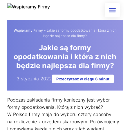
Skip
to
content
Wspieramy Firmy
»
Jakie są formy opodatkowania i która z nich
będzie najlepsza dla firmy?
Jakie są formy
opodatkowania i która z nich
będzie najlepsza dla firmy?
3 stycznia 2022
Przeczytasz w ciągu 6 minut
Podczas zakładania firmy konieczny jest wybór
formy opodatkowania. Którą z nich wybrać?
W Polsce firmy mają do wyboru cztery sposoby
na rozliczenie z urzędem skarbowym. Porównujemy
i omawiamy każdą z nich wraz z ich wadami