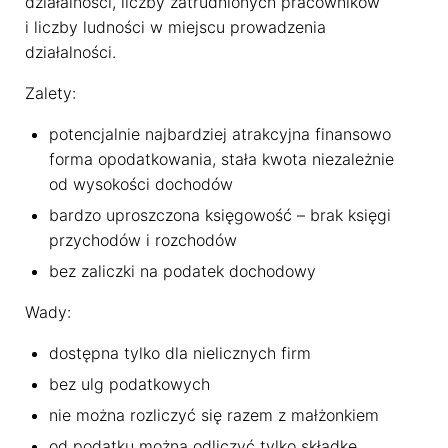
działalności, liczby zatrudnionych pracowników
Używamy ciasteczek, dzięki którym nasza strona jest dla
i liczby ludności w miejscu prowadzenia
Ciebie bardziej przyjazna i działa niezawodnie. Pozwalają
działalności.
one również dopasować treści i reklamy do Twoich
zainteresowań.
Zalety:
Jeśli się nie zgodzisz, reklamy nadal będą się wyświetlać,
potencjalnie najbardziej atrakcyjna finansowo
ale nie będą dopasowane do Ciebie
forma opodatkowania, stała kwota niezależnie
od wysokości dochodów
Ustawienia ciasteczek
bardzo uproszczona księgowość – brak księgi
Poniżej możesz sprawdzić, jakie dane zbieramy w
przychodów i rozchodów
ciasteczkach i po co je zbieramy.
Nie na wszystkie musisz się zgodzić.
bez zaliczki na podatek dochodowy
Oświadczenie o prywatności
Wady:
dostępna tylko dla nielicznych firm
Rozumiem
bez ulg podatkowych
nie można rozliczyć się razem z małżonkiem
od podatku można odliczyć tylko składkę