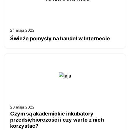
zainteresowań.
Jeśli się nie zgodzisz, reklamy nadal będą się wyświetlać,
ale nie będą dopasowane do Ciebie
24 maja 2022
Ustawienia ciasteczek
Świeże pomysły na handel w Internecie
Poniżej możesz sprawdzić, jakie dane zbieramy w
ciasteczkach i po co je zbieramy.
Nie na wszystkie musisz się zgodzić.
Oświadczenie o prywatności
Rozumiem
23 maja 2022
Czym są akademickie inkubatory
przedsiębiorczości i czy warto z nich
korzystać?