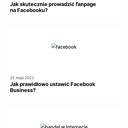
Jak skutecznie prowadzić fanpage
na Facebooku?
25 maja 2022
Jak prawidłowo ustawić Facebook
Business?
Dostosujemy się do Ciebie
Używamy ciasteczek, dzięki którym nasza strona jest dla
Ciebie bardziej przyjazna i działa niezawodnie. Pozwalają
one również dopasować treści i reklamy do Twoich